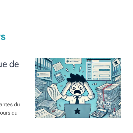
rs
ue de
uantes du
cours du